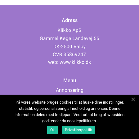
Adress
web:
www.klikko.dk
Menu
Annonsering
Om oss
På vores website bruges cookies til at huske dine indstillinger,
Cookies
statistik og personalisering af indhold og annoncer. Denne
information deles med tredjepart. Ved fortsat brug af websiden
Kontakta oss
godkender du cookiepolitikken.
Sitemap
Ok
Privatlivspolitik