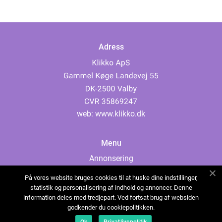
Adress
web:
www.klikko.dk
Menu
Annonsering
Om oss
På vores website bruges cookies til at huske dine indstillinger,
Cookies
statistik og personalisering af indhold og annoncer. Denne
information deles med tredjepart. Ved fortsat brug af websiden
Kontakta oss
godkender du cookiepolitikken.
Sitemap