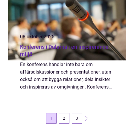
08 oktober 2025
Konferens i Dalarna i en inspirerande
miljö
En konferens handlar inte bara om
affärsdiskussioner och presentationer, utan
också om att bygga relationer, dela insikter
och inspireras av omgivningen. Konferens
Dalarna erbjuder precis detta och mycket
mer. Beläget i hjärtat a...
1
2
3