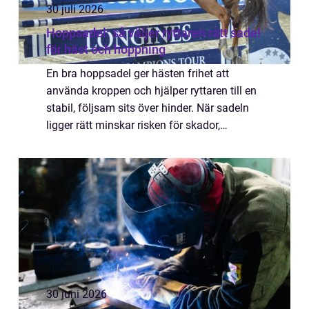
30 juli 2026
Hoppsadel: så väljer ryttaren rätt sadel
för häst och hoppning
En bra hoppsadel ger hästen frihet att
använda kroppen och hjälper ryttaren till en
stabil, följsam sits över hinder. När sadeln
ligger rätt minskar risken för skador,
motstånd och snedbelastning. Samtidi...
30 juni 2026