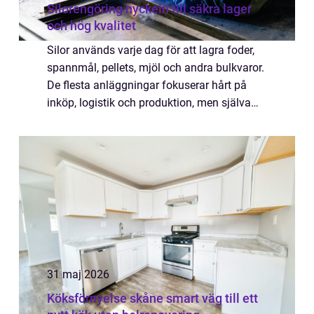
Silorengöring nyckeln till säkra lager
och hög kvalitet
Silor används varje dag för att lagra foder,
spannmål, pellets, mjöl och andra bulkvaror.
De flesta anläggningar fokuserar hårt på
inköp, logistik och produktion, men själva
silon hamnar lätt i skymundan. Med tiden
byggs lager, beläggningar och klump...
31 maj 2026
Köksförnyelse skåne smart väg till ett