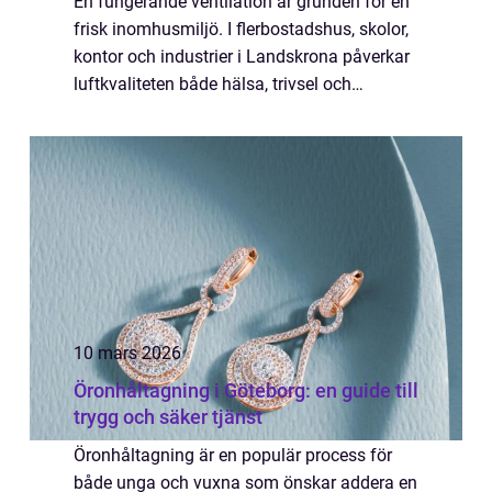
En fungerande ventilation är grunden för en
frisk inomhusmiljö. I flerbostadshus, skolor,
kontor och industrier i Landskrona påverkar
luftkvaliteten både hälsa, trivsel och
energikostnader varje dag. När systemen
inte sköts ordentligt märks det snabb...
10 mars 2026
Öronhåltagning i Göteborg: en guide till
trygg och säker tjänst
Öronhåltagning är en populär process för
både unga och vuxna som önskar addera en