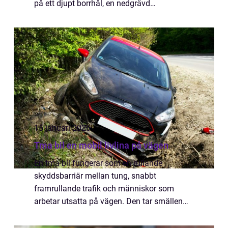
på ett djupt borrhål, en nedgrävd
kollektorslang och en värmepump inomhus.
Resultatet är låg energiförbrukning, stabil
inomhus...
15 januari 2026
Tma bil en mobil livlina på vägen
En tma bil fungerar som en rullande
skyddsbarriär mellan tung, snabbt
framrullande trafik och människor som
arbetar utsatta på vägen. Den tar smällen
om något går fel. Utan de här fordonen
skulle varje vägarbete, bärgning eller