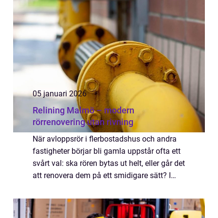
olycksplats vara betyd...
05 januari 2026
Relining Malmö – modern
rörrenovering utan rivning
När avloppsrör i flerbostadshus och andra
fastigheter börjar bli gamla uppstår ofta ett
svårt val: ska rören bytas ut helt, eller går det
att renovera dem på ett smidigare sätt? I
Malmö, med m&ari...