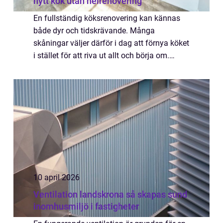
nytt kök utan helrenovering
En fullständig köksrenovering kan kännas
både dyr och tidskrävande. Många
skåningar väljer därför i dag att förnya köket
i stället för att riva ut allt och börja om.
Genom att fokusera på synliga ytor och
funktionella detaljer går det att skapa ett
m...
10 april 2026
Ventilation landskrona så skapas sund
inomhusmiljö i fastigheter