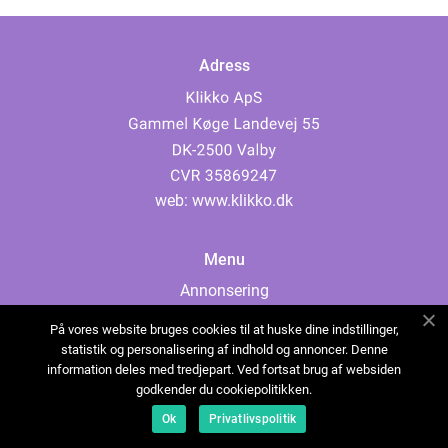
Adress
web:
www.klikko.dk
Menu
Annonsering
Om oss
På vores website bruges cookies til at huske dine indstillinger,
Cookies
statistik og personalisering af indhold og annoncer. Denne
information deles med tredjepart. Ved fortsat brug af websiden
Kontakta oss
godkender du cookiepolitikken.
Sitemap
Ok
Privatlivspolitik