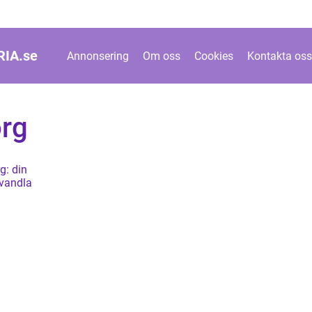
IA.
se
Annonsering
Om oss
Cookies
Kontakta oss
rg
g: din
örvandla