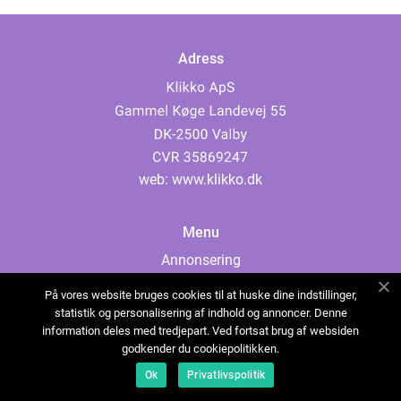
Adress
web:
www.klikko.dk
Menu
Annonsering
Om oss
På vores website bruges cookies til at huske dine indstillinger,
Cookies
statistik og personalisering af indhold og annoncer. Denne
information deles med tredjepart. Ved fortsat brug af websiden
Kontakta oss
godkender du cookiepolitikken.
Sitemap
Ok
Privatlivspolitik