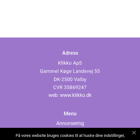
Adress
web:
www.klikko.dk
Menu
Annonsering
Om oss
På vores website bruges cookies til at huske dine indstillinger,