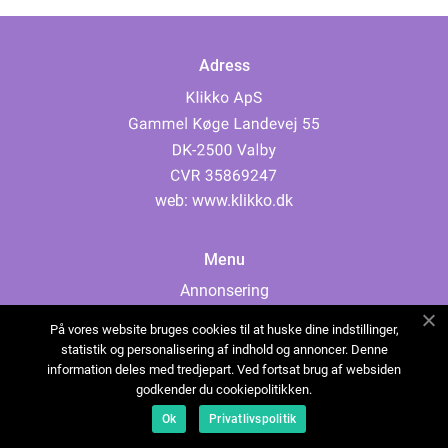
Adress
web:
www.klikko.dk
Menu
Annonsering
Om oss
På vores website bruges cookies til at huske dine indstillinger,
Cookies
statistik og personalisering af indhold og annoncer. Denne
information deles med tredjepart. Ved fortsat brug af websiden
Kontakta oss
godkender du cookiepolitikken.
Sitemap
Ok
Privatlivspolitik