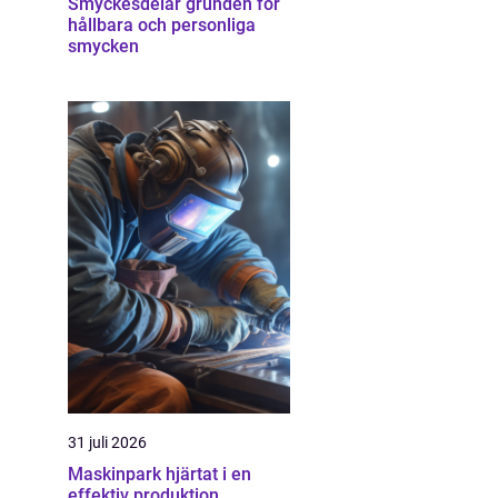
Smyckesdelar grunden för
hållbara och personliga
smycken
31 juli 2026
Maskinpark hjärtat i en
effektiv produktion