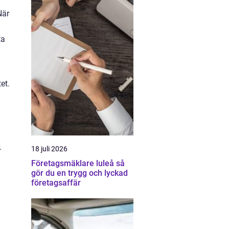
När
ta
et.
.
18 juli 2026
Företagsmäklare luleå så
gör du en trygg och lyckad
företagsaffär