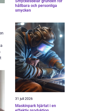
Smyckesdelar grunden för
hållbara och personliga
smycken
en
ga
n
t
31 juli 2026
Maskinpark hjärtat i en
effektiv produktion