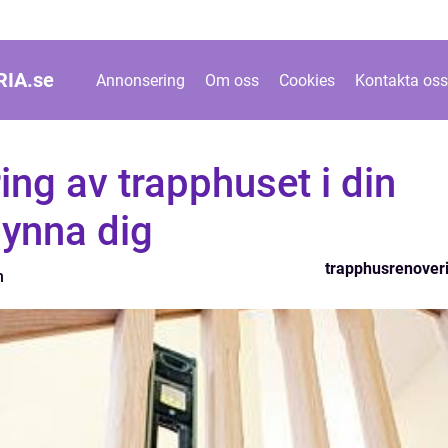
IA.
se
Annonsering
Om oss
Cookies
Kontakta oss
ing av trapphuset i din
ynna dig
trapphusrenover
n