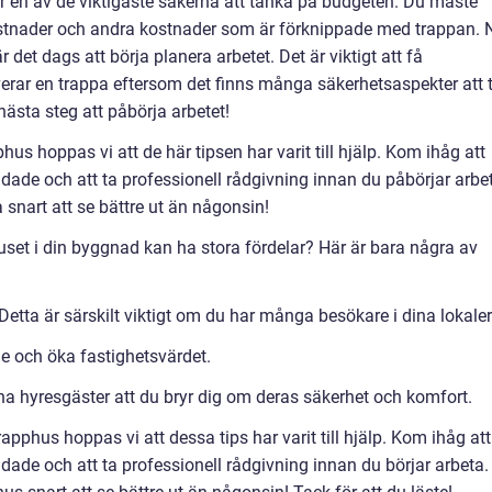
är en av de viktigaste sakerna att tänka på budgeten. Du måste
ostnader och andra kostnader som är förknippade med trappan. 
 det dags att börja planera arbetet. Det är viktigt att få
verar en trappa eftersom det finns många säkerhetsaspekter att 
 nästa steg att påbörja arbetet!
hus hoppas vi att de här tipsen har varit till hjälp. Kom ihåg att
dade och att ta professionell rådgivning innan du påbörjar arbet
snart att se bättre ut än någonsin!
uset i din byggnad kan ha stora fördelar? Här är bara några av
Detta är särskilt viktigt om du har många besökare i dina lokaler
e och öka fastighetsvärdet.
dina hyresgäster att du bryr dig om deras säkerhet och komfort.
apphus hoppas vi att dessa tips har varit till hjälp. Kom ihåg att
dade och att ta professionell rådgivning innan du börjar arbeta.