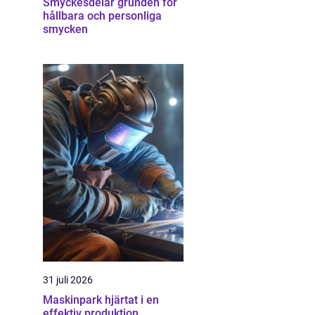
Smyckesdelar grunden för
hållbara och personliga
smycken
31 juli 2026
Maskinpark hjärtat i en
effektiv produktion