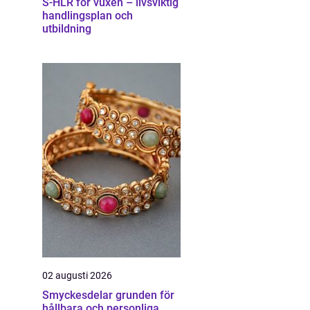
S-HLR för vuxen – livsviktig
handlingsplan och
utbildning
02 augusti 2026
Smyckesdelar grunden för
hållbara och personliga