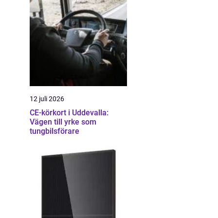
12 juli 2026
CE-körkort i Uddevalla:
Vägen till yrke som
tungbilsförare