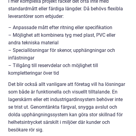
I mer komplexa projekt räcker det ofta inte med
standardmått eller färdiga längder. Då behövs flexibla
leverantörer som erbjuder:
– Anpassade mått efter ritning eller specifikation
– Möjlighet att kombinera tyg med plast, PVC eller
andra tekniska material
– Speciallösningar för skenor, upphängningar och
infästningar
– Tillgång till reservdelar och möjlighet till
kompletteringar över tid
Det blir också allt vanligare att företag vill ha lösningar
som både är funktionella och visuellt tilltalande. En
lagerskärm eller ett industrigardinsystem behöver inte
se trist ut. Genomtänkta färgval, snygga avslut och
dolda upphängningssystem kan göra stor skillnad för
helhetsintrycket särskilt i miljöer där kunder och
besökare rör sig.