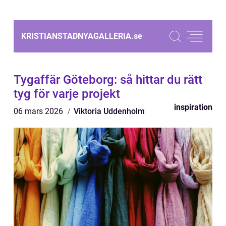
KRISTIANSTADNYAGALLERIA.
se
Tygaffär Göteborg: så hittar du rätt
tyg för varje projekt
inspiration
06 mars 2026
Viktoria Uddenholm