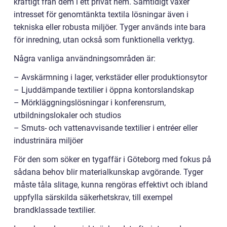
kraftigt från dem i ett privat hem. Samtidigt växer
intresset för genomtänkta textila lösningar även i
tekniska eller robusta miljöer. Tyger används inte bara
för inredning, utan också som funktionella verktyg.
Några vanliga användningsområden är:
– Avskärmning i lager, verkstäder eller produktionsytor
– Ljuddämpande textilier i öppna kontorslandskap
– Mörkläggningslösningar i konferensrum,
utbildningslokaler och studios
– Smuts- och vattenavvisande textilier i entréer eller
industrinära miljöer
För den som söker en tygaffär i Göteborg med fokus på
sådana behov blir materialkunskap avgörande. Tyger
måste tåla slitage, kunna rengöras effektivt och ibland
uppfylla särskilda säkerhetskrav, till exempel
brandklassade textilier.