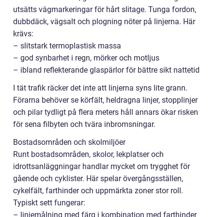
utsätts vägmarkeringar för hårt slitage. Tunga fordon,
dubbdäck, vägsalt och plogning nöter på linjerna. Här
krävs:
– slitstark termoplastisk massa
– god synbarhet i regn, mörker och motljus
– ibland reflekterande glaspärlor för bättre sikt nattetid
I tät trafik räcker det inte att linjerna syns lite grann.
Förarna behöver se körfält, heldragna linjer, stopplinjer
och pilar tydligt på flera meters håll annars ökar risken
för sena filbyten och tvära inbromsningar.
Bostadsområden och skolmiljöer
Runt bostadsområden, skolor, lekplatser och
idrottsanläggningar handlar mycket om trygghet för
gående och cyklister. Här spelar övergångsställen,
cykelfält, farthinder och uppmärkta zoner stor roll.
Typiskt sett fungerar:
– linjemålning med färg i kombination med farthinder