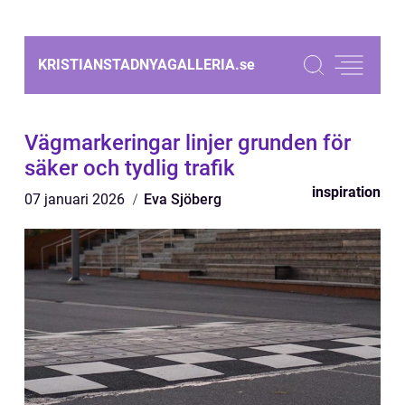
KRISTIANSTADNYAGALLERIA.
se
Vägmarkeringar linjer grunden för
säker och tydlig trafik
inspiration
07 januari 2026
Eva Sjöberg