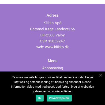
Adress
web:
www.klikko.dk
Menu
Annonsering
Om oss
På vores website bruges cookies til at huske dine indstillinger,
Cookies
statistik og personalisering af indhold og annoncer. Denne
information deles med tredjepart. Ved fortsat brug af websiden
Kontakta oss
godkender du cookiepolitikken.
Sitemap
Ok
Privatlivspolitik