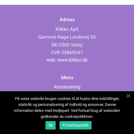
Adress
web:
www.klikko.dk
Menu
Annonsering
Om oss
På vores website bruges cookies til at huske dine indstillinger,
Cookies
statistik og personalisering af indhold og annoncer. Denne
information deles med tredjepart. Ved fortsat brug af websiden
Kontakta oss
godkender du cookiepolitikken.
Sitemap
Ok
Privatlivspolitik