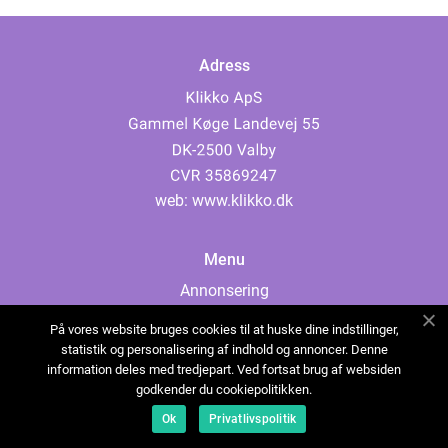
Adress
web:
www.klikko.dk
Menu
Annonsering
Om oss
På vores website bruges cookies til at huske dine indstillinger,
Cookies
statistik og personalisering af indhold og annoncer. Denne
information deles med tredjepart. Ved fortsat brug af websiden
Kontakta oss
godkender du cookiepolitikken.
Sitemap
Ok
Privatlivspolitik