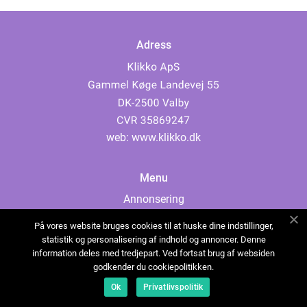
Adress
web:
www.klikko.dk
Menu
Annonsering
Om oss
På vores website bruges cookies til at huske dine indstillinger,
Cookies
statistik og personalisering af indhold og annoncer. Denne
information deles med tredjepart. Ved fortsat brug af websiden
Kontakta oss
godkender du cookiepolitikken.
Sitemap
Ok
Privatlivspolitik