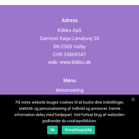
Adress
web:
www.klikko.dk
Menu
Annonsering
Om oss
På vores website bruges cookies til at huske dine indstillinger,
Cookies
statistik og personalisering af indhold og annoncer. Denne
information deles med tredjepart. Ved fortsat brug af websiden
Kontakta oss
godkender du cookiepolitikken.
Sitemap
Ok
Privatlivspolitik