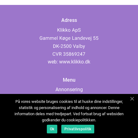
Adress
web:
www.klikko.dk
Menu
Annonsering
Om oss
På vores website bruges cookies til at huske dine indstillinger,
Cookies
statistik og personalisering af indhold og annoncer. Denne
information deles med tredjepart. Ved fortsat brug af websiden
Kontakta oss
godkender du cookiepolitikken.
Sitemap
Ok
Privatlivspolitik