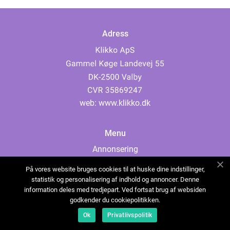
Adress
web:
www.klikko.dk
Menu
Annonsering
Om oss
På vores website bruges cookies til at huske dine indstillinger,
Cookies
statistik og personalisering af indhold og annoncer. Denne
information deles med tredjepart. Ved fortsat brug af websiden
Kontakta oss
godkender du cookiepolitikken.
Sitemap
Ok
Privatlivspolitik